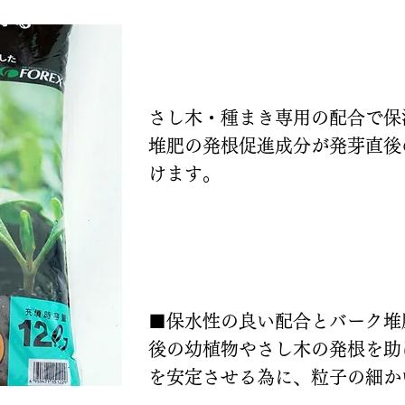
説明
さし木・種まき専用の配合で保
堆肥の発根促進成分が発芽直後
けます。
特長
■保水性の良い配合とバーク堆
後の幼植物やさし木の発根を助
を安定させる為に、粒子の細か