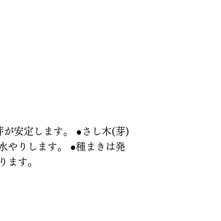
安定します。 ●さし木(芽)
やりします。 ●種まきは発
ります。