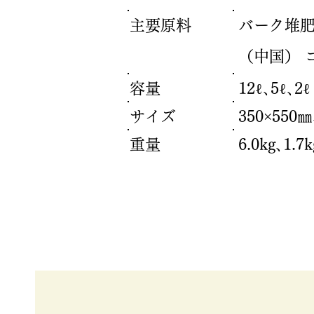
主要原料
バーク堆肥
（中国） 
容量
12ℓ､5ℓ､2ℓ
サイズ
350×550㎜
重量
6.0kg､1.7k