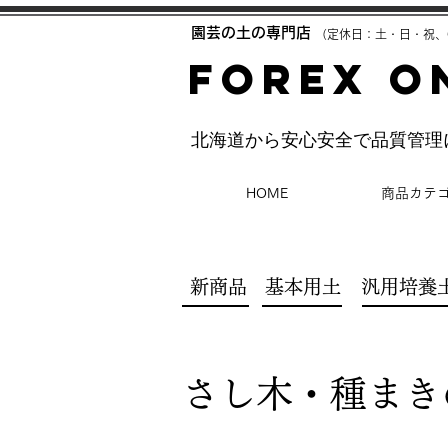
​園芸の土の専門店
（定休日：土・日・祝、
FOREX O
​北海道から安心安全で品質管
HOME
商品カテ
新商品
基本用土
汎用培養
さし木・種まき