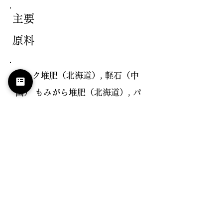
主要
原料
バーク堆肥（北海道）, 軽石（中
国） もみがら堆肥（北海道）, パ
ーライト（中国） ピートモス
（北海道）
容量
5ℓ
サイ