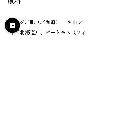
原料
バーク堆肥（北海道）、 火山レ
キ（北海道）、ピートモス（フィ
ンランド）、 赤玉土（栃木県）
容量
12ℓ
サイ
ズ
350×550㎜