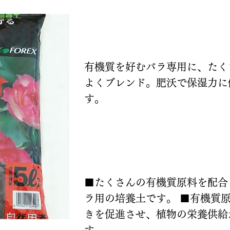
説明
有機質を好むバラ専用に、たく
よくブレンド。肥沃で保湿力に
す。
特長
■たくさんの有機質原料を配合
ラ用の培養土です。 ■有機質
きを促進させ、植物の栄養供給
す。