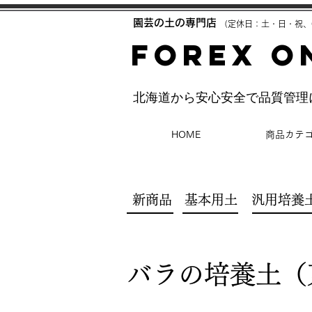
​園芸の土の専門店
（定休日：土・日・祝、
FOREX O
​北海道から安心安全で品質管
HOME
商品カテ
新商品
基本用土
汎用培養
バラの培養土（