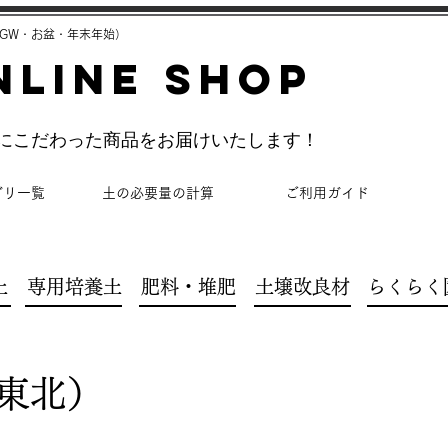
GW・お盆・年末年始）
NLINE SHOP
理にこだわった商品をお届けいたします！
ゴリ一覧
土の必要量の計算
ご利用ガイド
土
専用培養土
肥料・堆肥
土壌改良材
らくらく
東北）