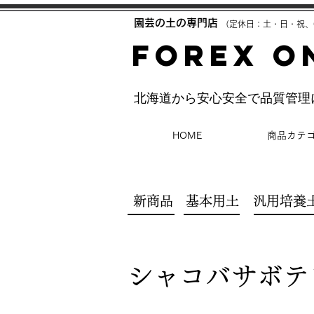
​園芸の土の専門店
（定休日：土・日・祝、
FOREX O
​北海道から安心安全で品質管
HOME
商品カテ
新商品
基本用土
汎用培養
シャコバサボテ