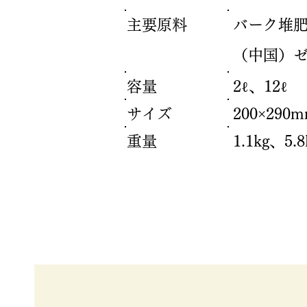
主要原料
バーク堆肥
（中国）ゼ
容量
2ℓ、12ℓ
サイズ
200×290
重量
1.1kg、5.8