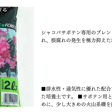
説明
シャコバサボテン専用のブレン
れ、根腐れの発生を極力抑えた
特長
■排水性・通気性に優れた配合
た培養土です。 ■サボテン用
めに、少し大きめの火山系礫を