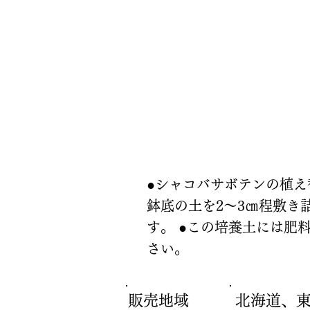
使い方
●シャコバサボテンの植え
鉢底の土を2～3㎝程敷き
す。 ●この培養土には肥
さい。
販売地域
北海道、