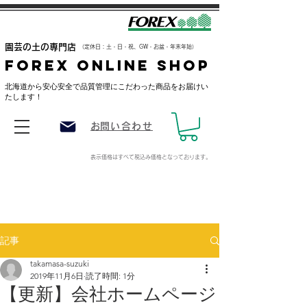
​園芸の土の専門店
（定休日：土・日・祝、GW・お盆・年末年始）
FOREX ONLINE SHOP
​北海道から安心安全で品質管理にこだわった商品をお届けい
たします！
​お問い合わせ
表示価格はすべて税込み価格
となっております。
記事
takamasa-suzuki
2019年11月6日
読了時間: 1分
【更新】会社ホームページ