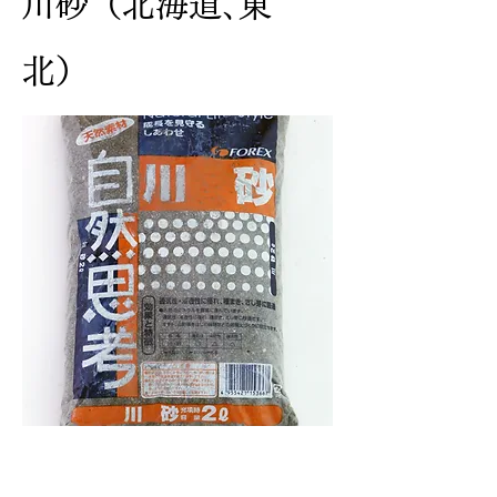
川砂（北海道､東
北）
説明