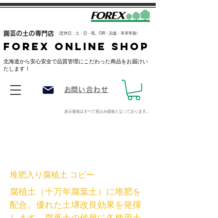
​園芸の土の専門店
（定休日：土・日・祝、GW・お盆・年末年始）
FOREX ONLINE SHOP
​北海道から安心安全で品質管理にこだわった商品をお届けい
たします！
​お問い合わせ
表示価格はすべて税込み価格
となっております。
堆肥入り腐植土 コピー
腐植土（十万年腐葉土）に堆肥を
配合。優れた土壌改良効果を発揮