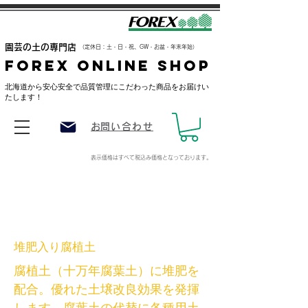
​園芸の土の専門店
（定休日：土・日・祝、GW・お盆・年末年始）
FOREX ONLINE SHOP
​北海道から安心安全で品質管理にこだわった商品をお届けい
たします！
​お問い合わせ
表示価格はすべて税込み価格
となっております。
堆肥入り腐植土
腐植土（十万年腐葉土）に堆肥を
配合。優れた土壌改良効果を発揮