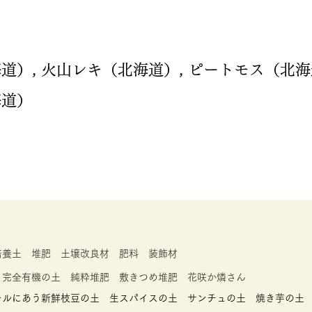
道）, 火山レキ（北海道）, ピートモス（北海道
海道）
養土 堆肥 土壌改良材 肥料 装飾材​
 完全有機の土 純粋堆肥 敷きつめ堆肥 花咲か燐さん
ルにあう新鮮枝豆の土 生スパイスの土 サンチュの土 焼き芋の土