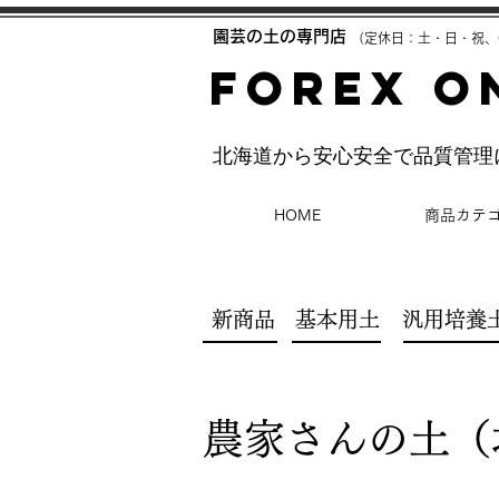
​園芸の土の専門店
（定休日：土・日・祝、
FOREX O
​北海道から安心安全で品質管
HOME
商品カテ
新商品
基本用土
汎用培養
農家さんの土（