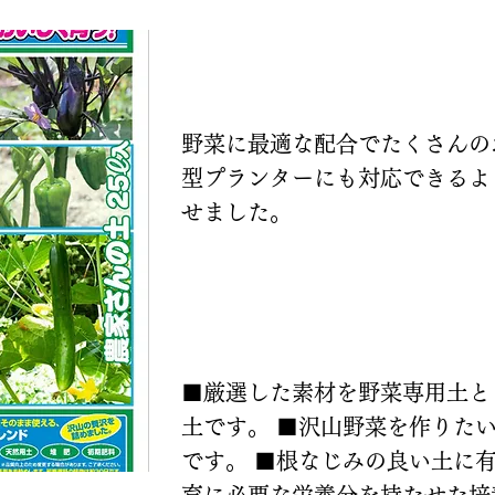
説明
野菜に最適な配合でたくさんの
型プランターにも対応できるよ
せました。
特長
■厳選した素材を野菜専用土と
土です。 ■沢山野菜を作りた
です。 ■根なじみの良い土に
育に必要な栄養分を持たせた培