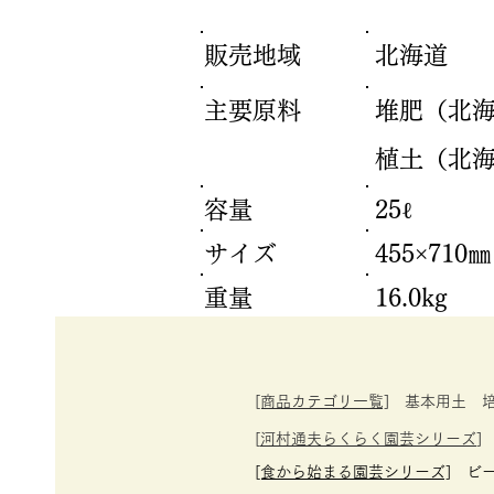
販売地域
北海道
主要原料
堆肥（北海
植土（北
容量
25ℓ
サイズ
455×710㎜
重量
16.0kg
[商品カテゴリ一覧]
基本用土 培
[
河村通夫らくらく園芸シリーズ
]
​[食から始まる園芸シリーズ]
ビー