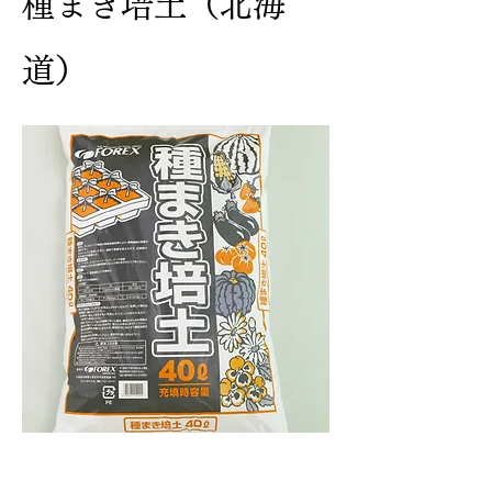
種まき培土（北海
道）
説明