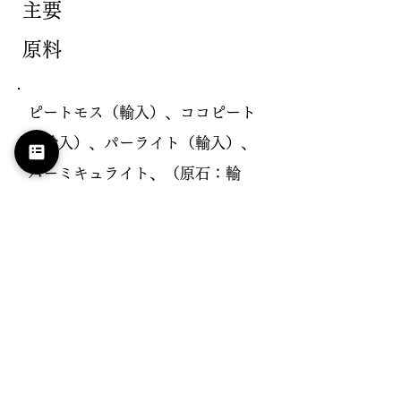
主要
原料
ピートモス（輸入）、ココピート
（輸入）、パーライト（輸入）、
バーミキュライト、（原石：輸
入、加工：群馬県）、火山灰（北
海道）
容量
40ℓ